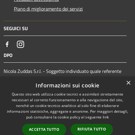
Piano di miglioramento dei servizi
SEGUICI SU
Facebook
Instagram
DPO
Nicola Zuddas S.r.l. - Soggetto individuato quale referente
per il titolare/responsabile: Avv. Ivan Orrù - Email:
×
Informazioni sui cookie
privacy@comune.it - PEC: privacy@pec.comune.it
Questo sito web utilizza cookie tecnici e assimilati strettamente
necessari al corretto funzionamento e alla navigazione del sito,
nonché un cookie tecnico analitico al solo fine di elaborare
informazioni statistiche, aggregate e anonime. Per maggiori dettagli,
RSS
Copyright © 2026 • Comune di
può consultare la cookie policy al seguente
link
Accessibilità
Elmas • Powered by
Privacy
Municipium
Accesso
•
RIFIUTA TUTTO
ACCETTA TUTTO