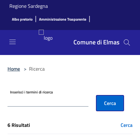
Salta al contenuto principale
Regione Sardegna
|
|
Albo pretorio
Amministrazione Trasparente
Comune di Elmas
Home
>
Ricerca
Inserisci i termini di ricerca
Cerca
6 Risultati
Cerca
[results] Risultati