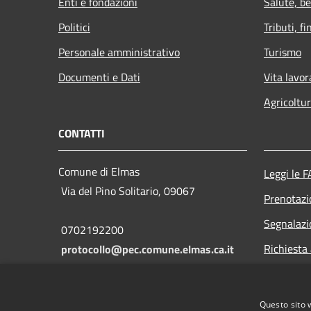
Enti e fondazioni
Salute, b
Politici
Tributi, f
Personale amministrativo
Turismo
Documenti e Dati
Vita lavor
Agricoltu
CONTATTI
Comune di Elmas
Leggi le 
Via del Pino Solitario, 09067
Prenotaz
Segnalazi
0702192200
Richiesta
protocollo@pec.comune.elmas.ca.it
C.F.: 92027670923
Questo sito 
P.IVA: 02379700921