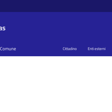
as
il Comune
Cittadino
Enti esterni