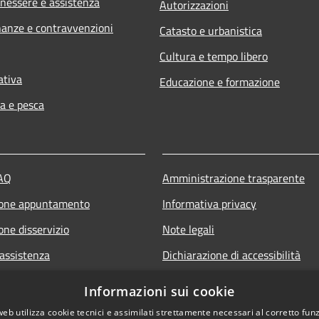
enessere e assistenza
Autorizzazioni
inanze e contravvenzioni
Catasto e urbanistica
Cultura e tempo libero
ativa
Educazione e formazione
ra e pesca
FAQ
Amministrazione trasparente
ione appuntamento
Informativa privacy
one disservizio
Note legali
 assistenza
Dichiarazione di accessibilità
Feedback accessibilità
Informazioni sui cookie
Piano di miglioramento dei servi
web utilizza cookie tecnici e assimilati strettamente necessari al corretto fu