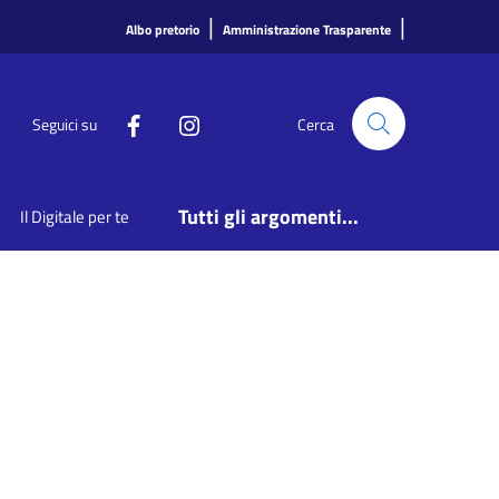
|
|
Albo pretorio
Amministrazione Trasparente
Seguici su
Cerca
Tutti gli argomenti...
Il Digitale per te