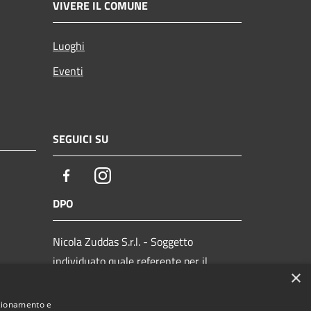
VIVERE IL COMUNE
Luoghi
Eventi
SEGUICI SU
Facebook
Instagram
DPO
Nicola Zuddas S.r.l. - Soggetto
individuato quale referente per il
×
titolare/responsabile: Avv. Ivan Orrù -
zi
Email: privacy@comune.it - PEC:
nzionamento e