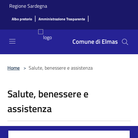
Salta al contenuto principale
Regione Sardegna
|
|
Albo pretorio
Amministrazione Trasparente
Comune di Elmas
Home
>
Salute, benessere e assistenza
Salute, benessere e
assistenza