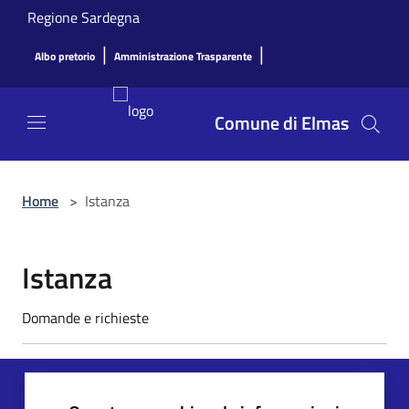
Salta al contenuto principale
Regione Sardegna
|
|
Albo pretorio
Amministrazione Trasparente
Comune di Elmas
Home
>
Istanza
Istanza
Domande e richieste